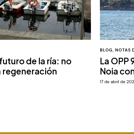
BLOG
,
NOTAS 
uturo de la ría: no
La OPP 9
la regeneración
Noia con
17 de abril de 20