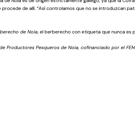
a de Noia es de origen estrictamente gallego, ya que la Cofra
e procede de allí. “Así controlamos que no se introduzcan pa
berecho de Noia
, el berberecho con etiqueta que nunca es 
de Productores Pesqueros de Noia, cofinanciado por el FEMP