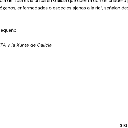
día de Noia es la única en Galicia que cuenta con un criadero
tógenos, enfermedades o especies ajenas a la ría”, señalan de
pequeño.
A y la Xunta de Galicia.
SIG