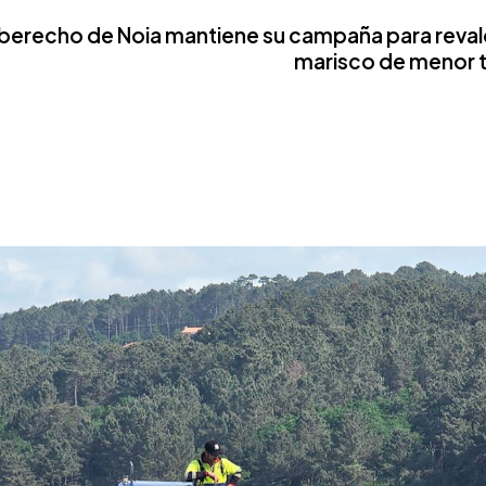
rberecho de Noia mantiene su campaña para revalo
marisco de menor