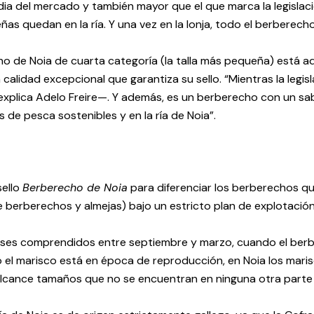
ia del mercado y también mayor que el que marca la legislaci
ñas quedan en la ría. Y una vez en la lonja, todo el berberech
o de Noia de cuarta categoría (la talla más pequeña) está 
a calidad excepcional que garantiza su sello. “Mientras la l
plica Adelo Freire—. Y además, es un berberecho con un sab
de pesca sostenibles y en la ría de Noia”.
sello
Berberecho de Noia
para diferenciar los berberechos qu
 berberechos y almejas) bajo un estricto plan de explotación 
 meses comprendidos entre septiembre y marzo, cuando el ber
el marisco está en época de reproducción, en Noia los marisc
 alcance tamaños que no se encuentran en ninguna otra parte